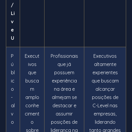
/
Li
v
e
U
P
Execut
Profissionais
Executivos
ú
ivos
que já
altamente
bl
que
possuem
experientes
ic
busca
experiência
que buscam
o
m
na área e
alcançar
-
amplo
almejam se
posições de
al
conhe
destacar e
C-Level nas
v
ciment
assumir
empresas,
o
o
posições de
liderando
sobre
liderança na
tanto grandes