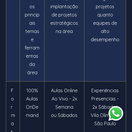
os
implantação
projetos
princip
de projetos
quanto
ais
estratégicos
equipes de
temas
na área
alto
e
desempenho
ferram
entas
da
área
F
100%
Aulas Online
Experiências
o
Aulas
Ao Vivo - 2x
Presenciais -
r
OnDe
Semana
2x Sábados
m
mand
ou Sábados
Vila Olímpia -
a
São Paulo
t