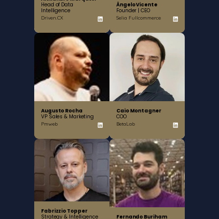
Head of Data
Ângelo Vicente
Intelligence
Founder | CEO
Driven.CX
Selia Fullcommerce
Augusto Rocha
Caio Montagner
VP Sales & Marketing
COO
Pmweb
BetaLab
Fabrizzio Topper
Strategy & Intelligence
Fernando Buriham