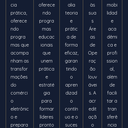
cia
oferece
alia
às
mobi
prática,
ndo
teoria
sua
lidad
oferece
progra
e
s
e
ndo
mas
prátic
Áre
aca
progra
educac
a de
as
dêmi
mas que
ionais
forma
de
ca e
acompa
que
eficaz,
Ope
profi
nham as
unem
garan
raç
ssion
transfor
prática
tindo
ão
al,
mações
e
o
louv
além
do
estraté
apren
ávei
de
comérci
gia
dizad
s. A
facili
o
para
o
acr
tar a
eletrônic
formar
contín
edit
tran
o e
líderes
uo e o
açã
sferê
prepara
pronto
suces
o
ncia