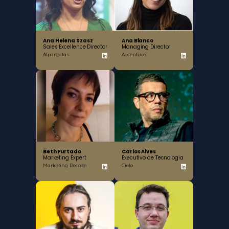
Ana Helena Szasz
Ana Blanco
Sales Excellence Director
Managing Director
Alpargatas
Accenture
Beth Furtado
Carlos Alves
Marketing Expert
Executivo de Tecnologia
Marketing Decode
Cielo