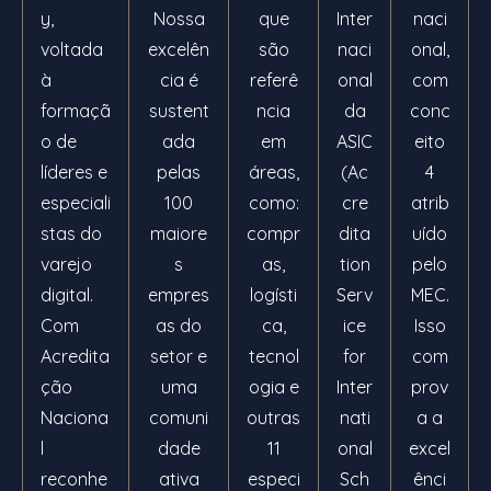
y,
Nossa
que
Inter
naci
voltada
excelên
são
naci
onal,
à
cia é
referê
onal
com
formaçã
sustent
ncia
da
conc
o de
ada
em
ASIC
eito
líderes e
pelas
áreas,
(Ac
4
especiali
100
como:
cre
atrib
stas do
maiore
compr
dita
uído
varejo
s
as,
tion
pelo
digital.
empres
logísti
Serv
MEC.
Com
as do
ca,
ice
Isso
Acredita
setor e
tecnol
for
com
ção
uma
ogia e
Inter
prov
Naciona
comuni
outras
nati
a a
l
dade
11
onal
excel
reconhe
ativa
especi
Sch
ênci