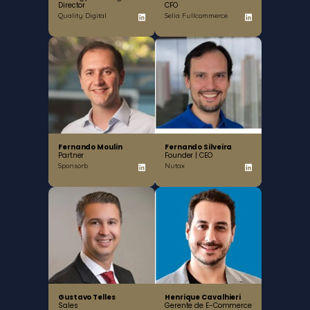
Director
CFO
Quality Digital
Selia Fullcommerce
Fernando Moulin
Fernando Silveira
Partner
Founder | CEO
Sponsorb
Nutax
Gustavo Telles
Henrique Cavalhieri
Sales
Gerente de E-Commerce