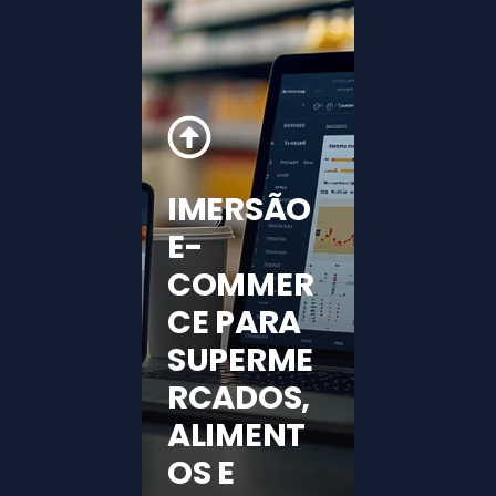
IMERSÃO
E-
COMMER
CE PARA
SUPERME
RCADOS,
ALIMENT
OS E