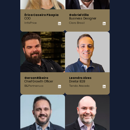
Érica Caseiro Pisapia
Gabriel Villa
COO
Business Designer
InfoPrice
Claro Brasil
Gerson Ribeiro
Leandro Alves
Chief Growth Officer
Diretor B2B
B&Partners.co
Tenda Atacado