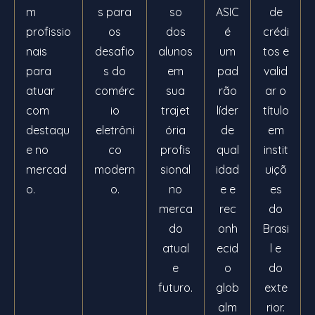
m
s para
so
ASIC
de
profissio
os
dos
é
crédi
nais
desafio
alunos
um
tos e
para
s do
em
pad
valid
atuar
comérc
sua
rão
ar o
com
io
trajet
líder
título
destaqu
eletrôni
ória
de
em
e no
co
profis
qual
instit
mercad
modern
sional
idad
uiçõ
o.
o.
no
e e
es
merca
rec
do
do
onh
Brasi
atual
ecid
l e
e
o
do
futuro.
glob
exte
alm
rior.