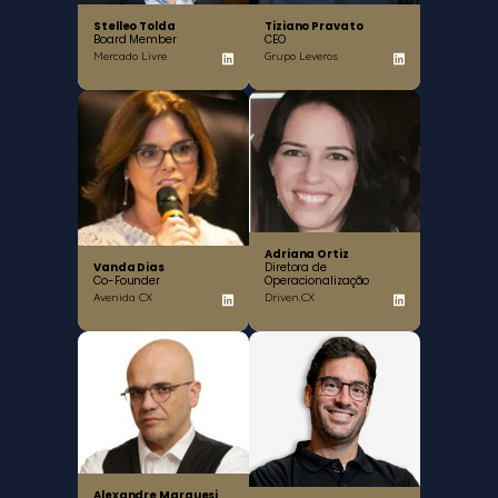
Stelleo Tolda
Tiziano Pravato
Board Member
CEO
Mercado Livre
Grupo Leveros
Adriana Ortiz
Vanda Dias
Diretora de
Co-Founder
Operacionalização
Avenida CX
Driven.CX
Alexandre Marquesi