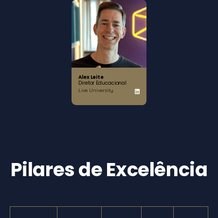
Alex Leite
Diretor Educacional
Live University
Pilares de Excelência