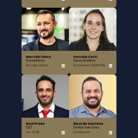
Marcelo Vieira
Patricia Cotti
Conselheiro
Socia Diretora
Soluções eSales
Ecossistema GOAKIRA
Raul Prado
Ricardo Santana
CEO
Diretor Executivo
Uai HUB
ComEComm