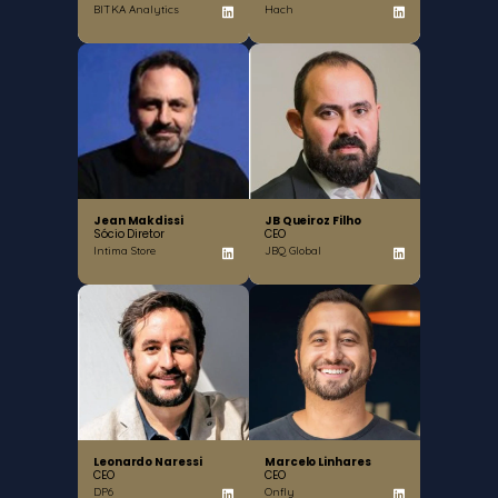
BITKA Analytics
Hach
Jean Makdissi
JB Queiroz Filho
Sócio Diretor
CEO
Intima Store
JBQ Global
Leonardo Naressi
Marcelo Linhares
CEO
CEO
DP6
Onfly