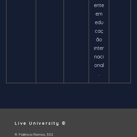
ente
em
edu
caç
ão
inter
naci
onal
.
Live University ©
R. Fidêncio Ramos, 302