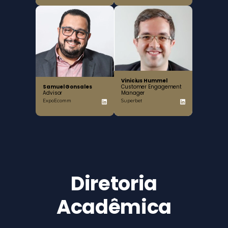
Vinicius Hummel
Samuel Gonsales
Customer Engagement
Advisor
Manager
ExpoEcomm
Superbet
Diretoria
Acadêmica