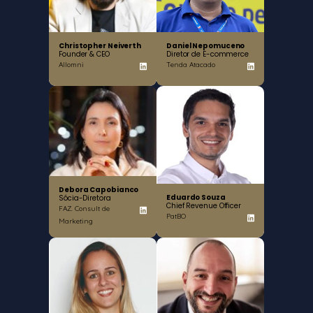
Christopher Neiverth
Daniel Nepomuceno
Founder & CEO
Diretor de E-commerce
Allomni
Tenda Atacado
Debora Capobianco
Eduardo Souza
Sócia-Diretora
Chief Revenue Officer
FAZ. Consult de
PatBO
Marketing