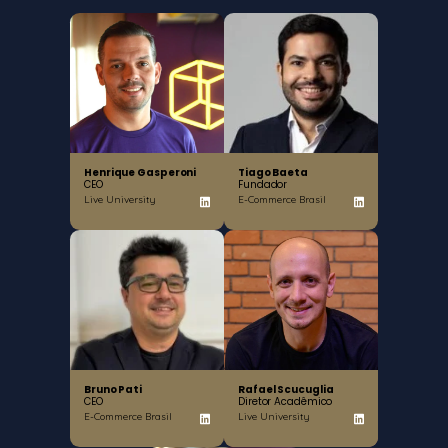
Henrique Gasperoni
Tiago Baeta
CEO
Fundador
Live University
E-Commerce Brasil
Bruno Pati
Rafael Scucuglia
CEO
Diretor Acadêmico
E-Commerce Brasil
Live University