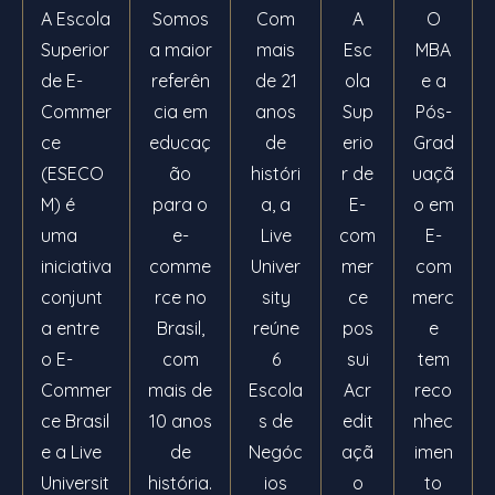
A Escola
Somos
Com
A
O
Superior
a maior
mais
Esc
MBA
de E-
referên
de 21
ola
e a
Commer
cia em
anos
Sup
Pós-
ce
educaç
de
erio
Grad
(ESECO
ão
históri
r de
uaçã
M) é
para o
a, a
E-
o em
uma
e-
Live
com
E-
iniciativa
comme
Univer
mer
com
conjunt
rce no
sity
ce
merc
a entre
Brasil,
reúne
pos
e
o E-
com
6
sui
tem
Commer
mais de
Escola
Acr
reco
ce Brasil
10 anos
s de
edit
nhec
e a Live
de
Negóc
açã
imen
Universit
história.
ios
o
to