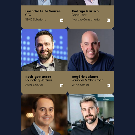
Leandro Leite Soares
Rodrigo Maruxo
CEO
Consultor
iEVO Solutions
Maruxo Consultoria
Rodrigo Nasser
Rogério Salume
Founding Partner
Founder & Chairman
Aster Capital
Wine.com.br