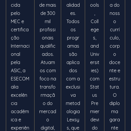
cida
de mais
alidad
ools
a do
pelo
de 300
es.
,
noss
MEC e
mil
Todos
Coll
o
certifica
profissi
os
ege
currí
ção
onais
progr
s,
culo,
Internaci
qualific
amas
and
corp
onal
ados.
são
Univ
o
pela
Atuam
aplica
ersit
doce
ASIC, a
os com
dos
ies)
nte e
ESECOM
foco na
com a
com
estru
alia
transfo
exclusi
Stat
tura.
excelên
rmaçã
va
us
O
cia
o do
metod
Pre
diplo
acadêm
mercad
ologia
mier
ma
ica e
o
Lexsy
devi
gara
experiên
digital,
s, que
do
nte